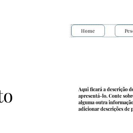
Home
Pes
to
Aqui ficará a descrição 
apresentá-lo. Conte sobre
alguma outra informação 
adicionar descrições de p