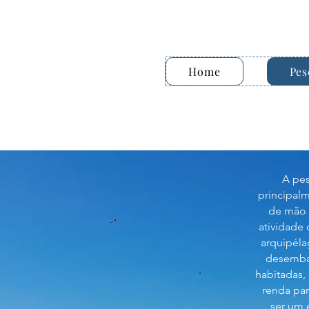
Home
Pes
A pes
principal
de mão 
atividade
arquipél
desembar
habitadas,
renda par
ser um 